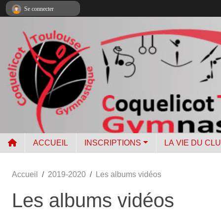
Panneau de gestion des cookies
Se connecter
ACCUEIL
INSCRIPTIONS
LA VIE DU CL
Accueil
2019-2020
Les albums vidéos
Les albums vidéos